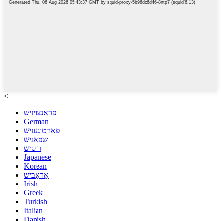
<
פראנצויזיש
German
פארטוגעזיש
שפּאַניש
רוסיש
Japanese
Korean
אַראַביש
Irish
Greek
Turkish
Italian
Danish