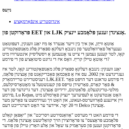
נייַעס
אינדוסטריע אינפֿאָרמאַציע
פּראָדוקטן פון EET און LJK אָנצינדן זענען פּלאָמבע יינציק.
אַוטאָ ווייַזן, און איך בין זייער אַנערד אַז מיז יאַנג ווענקין, דעפּוטאַט
גענעראַל פאַרוואַלטער פון נינגבאָ דעלקאָ ספּאַרק פּלוג מאַנופאַקטורינג
קאָו, לטד קענען נעמען די צייט צו אָננעמען אַ ויסשליסיק אינטערוויו מיט
די אַוטאָ טיילן קרייַז. וואָס איז די גרונט סיטואַציע פון ​​די פירמע?
יאַנג ווענקין: נינגבאָ דעלקאָ ספּאַרק פּלוג מאַנופאַקטורינג קאָו, לטד איז
געגרינדעט אין 2002. עס איז אַ פאַכמאַן פאַבריקאַנט פון אָנצינדן פּלאַגז,
רעגיסטרירט טריידמאַרק LJK.EET. די פירמע טראגט דער הויפּט פאָר
& פאָר קאַרס, פאַרשידן טייפּס פון קעגנשטעל צו מאָטאָרסיקלעס,
מולטי-טרינקגעלט. פּלאַטינום, ירידיום אָנצינדן. דער גרינדער פון דער
פירמע, Lu Kejun, האָט אַנטדעקט אַ לעפיערעך יינציק פאָרמולע מיט
זיין אייגענע פֿאָרווערטס-זעאונג, און האָט זיך געווידמעט צו פאָרשן מער
ווי 20 יאָר, איידער ער האָט דערגרייכט דעם Delco אָנצינדן.
די פירמע האט די מערסט "אַוואַנסירטע ויסריכט" און "יאַפּאַן קאַלט
פּלאָמבע פּראָצעס" צו פּראָדוצירן הויך קוואַליטעט אָנצינדן פּלאַגז. די
פּראָדוקטן זענען פון סעראַמיק צו שאָל און אַלע האַרץ טיילן פון פּודער