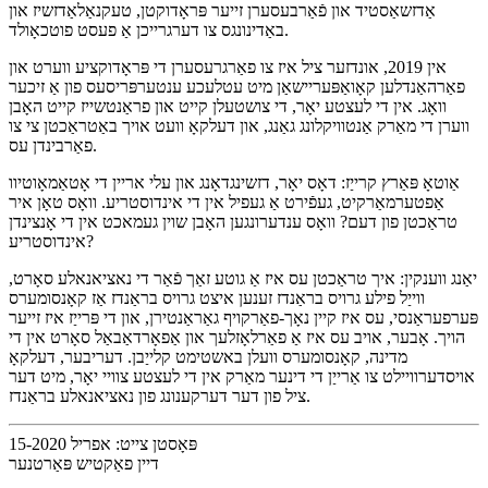
אַדזשאַסטיד און פֿאַרבעסערן זייער פּראָדוקטן, טעקנאַלאַדזשיז און
באַדינונגס צו דערגרייכן אַ פעסט פוטכאָולד.
אין 2019, אונדזער ציל איז צו פאַרגרעסערן די פּראָדוקציע ווערט און
פאַרהאַנדלען קאָואַפּעריישאַן מיט עטלעכע ענטערפּריסעס פון אַ זיכער
וואָג. אין די לעצטע יאָר, די צושטעלן קייט און פראַנטשייז קייט האָבן
ווערן די מאַרק אַנטוויקלונג גאַנג, און דעלקאָ וועט אויך באַטראַכטן צי צו
פאַרבינדן עס.
אַוטאָ פּאַרץ קרייַז: דאָס יאָר, דזשינגדאָנג און עלי אריין די אָטאַמאָוטיוו
אַפטערמאַרקיט, געפֿירט אַ געפיל אין די אינדוסטריע. וואָס טאָן איר
טראַכטן פון דעם? וואָס ענדערונגען האָבן שוין געמאכט אין די אָנצינדן
אינדוסטריע?
יאַנג ווענקין: איך טראַכטן עס איז אַ גוטע זאַך פֿאַר די נאציאנאלע סאָרט,
ווייַל פילע גרויס בראַנדז זענען איצט גרויס בראַנדז אַז קאָנסומערס
פּערפעראַנסי, עס איז קיין נאָך-פאַרקויף גאַראַנטירן, און די פּרייַז איז זייער
הויך. אָבער, אויב עס איז אַ פאַרלאָזלעך און אַפאָרדאַבאַל סאָרט אין די
מדינה, קאָנסומערס וועלן באשטימט קלייַבן. דעריבער, דעלקאָ
אויסדערוויילט צו אַרייַן די דינער מאַרק אין די לעצטע צוויי יאָר, מיט דער
ציל פון דער דערקענונג פון נאציאנאלע בראַנדז.
פּאָסטן צייט: אפריל 15-2020
דיין פאַקטיש פּאַרטנער