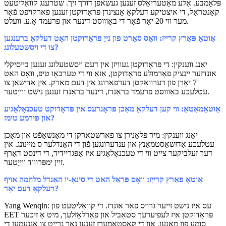
פּלאָמבע. אַלע מאַטעריאַלס זענען געשאפן דורך זיך. שטרענג קוואַליטעט
קאָנטראָל, די איצטיקע דעלקאָ אָנצינדן פּראָדוקטן זענען פארקויפט פֿאַר
מער ווי 20 יאָר פֿאַר די באַוווסט דינער און פרעמד אָ.ע. וועלט.
אַוטאָ פּאַרץ קרייז: וואָס סאָרט פון נייַ פּראָדוקטן האָט דעלקאָ ברענגען
צו די ויסשטעלונג?
יאַנג ווענקין: די פּראָדוקטן געוויזן אין דעם ויסשטעלונג זענען בייסיקלי
אונדזער יינציק פאָרמולע פּראָדוקטן, אַזאַ ווי די טערבאָו טיפּ, וואָס האט
7 יאָרן פון דערוואַקסן דערפאַרונג אין דעם מאַרק. אין אַדישאַן צו
עטלעכע באַוווסט פרעמד בראַנדז, דינער בראַנדז זענען נישט ווייַטער.
אַוטאָמאַטאַ: ווי קען דעלקאָ מאַכן פּראָגרעס אין פּראָדוקט טעכנאָלאָגיע
און פירמע טימז?
יאַנג ווענקין: מיר פּלאַנירן צו פארשטארקן די מאַנשאַפֿט און מאַכן
עטלעכע אַדזשאַסטמאַנץ און ענדערונגען פֿון די האַנדלער ס מיינונג. אין
דער זעלביקער צייט ווי די טעכנאָלאָגיע איז אַפּגריידיד, די דינסט דאַרף
זיין ימפּרוווד ווייַטער.
אַוטאָ פּאַרץ קרייַז: וואָס פּראַל האט די סינאָ-יו האַנדל מלחמה אויף
דעלקאָ דעם יאָר?
Yang Wenqin: עס איז נישט זייער גרויס פֿאַר אונדז. די קוואַליטעט פון
EET פּראָדוקטן איז לעפיערעך סטאַביל און פאַרלאָזלעך, מיט אַ זיכער
סומע פון ​​מאָנען, און די קאַסטאַמערז זענען נאָך גרייט צו אָננעמען די