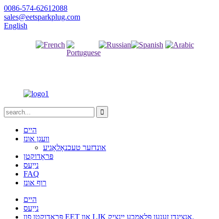
0086-574-62612088
sales@eetsparkplug.com
English
אַראַביש
שפּאַניש
רוסיש
פראנצויזיש
פארטוגעזיש
היים
וועגן אונז
אונדזער טעכנאָלאָגיע
פּראָדוקטן
נייַעס
FAQ
רוף אונז
היים
נייַעס
פּראָדוקטן פון EET און LJK אָנצינדן זענען פּלאָמבע יינציק.