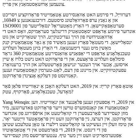
צונעמען אַדזשאַסטמאַנץ אין פּרייַז.
דערווייַל, די פירמע האט אַוואַנסירטע אָטאַמייטיד פּראָדוקציע ויסריכט
און אַ גאַנץ ערפּ פאַרוואַלטונג סיסטעם. דורכגעגאנגען צ 16949,
1SO9001 סערטאַפאַקיישאַן. די האַרץ מאַטעריאַל ינסאַלייטער פון
אונדזער פירמע אַדאַפּט יסאָסטאַטיק דרינגלעך סעראַמיקס, וואָס האט די
אַדוואַנטידזשיז פון הויך געדיכטקייַט, הויך שטאַרקייט און גוט
ינסאַליישאַן. די מעטאַל פּאַרץ זענען מאַשיד פון אַ גאָר אָטאַמאַטיק קנק
מאַשין מיט גענוי דימענשאַנז. די האַרץ בויגן מעטאַל וועלדינג
טעכנאָלאָגיע אַדאַפּט די יאַפּאַניש אַוואַנסירטע אָטאַמאַטיק 360 גראַד
סימלאַס וועלדינג פּראָצעס, און די פּראָדוקט האט נישט בלויז אַ שיין
אויסזען, אָבער אויך העכער יגנישאַן פאָרשטעלונג און הויך ברענוואַרג
עפעקטיווקייַט. אין מיינונג פון דעם, לאַנג-טערמין קאַסטאַמערז זענען
קאַנווינסט פון דעלקאָ אָנצינדן פּראָדוקטן.
אַוטאָ פּאַרץ קרייַז: אין 2019, האט דעלקאָ האָבן אַ ינאַווייטיוו פּלאַן פֿאַר
מאָדעל, טעכנאָלאָגיע, פֿאַרקויף, עטק?
Yang Wenqin: אין 2019, די אַספּעקץ זענען פּלאַננעד און ינאַווייטיוו. ווען
קאַסטאַמערז און קאָנסומערס טוישן זייער פּראָדוקט פאדערונגען, מיר
מוזן קעסיידער פֿאַרבעסערן די קוואַליטעט און אויפֿפֿירונג פון אונדזער
פּראָדוקטן. אין דערצו, נייַ פּראָדוקטן וועט זיין פּראָמאָטעד ווייַטער יאָר,
און טימז וועלן זיין געשיקט צו קוואַליטעט דילערז צו טאָן עטלעכע שטיצן
פון די דינסט. אין 2019, די פאַרמעסט אין די אָטאַמאָוטיוו
אַפטערמאַרקיט וועט זיין מער טיף. ענטערפּריסעס מוזן קעסיידער